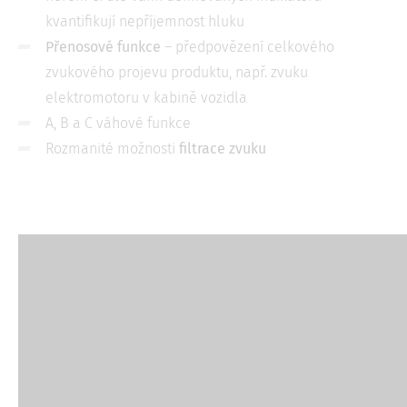
kvantifikují nepříjemnost hluku
Přenosové funkce
– předpovězení celkového
zvukového projevu produktu, např. zvuku
elektromotoru v kabině vozidla
A, B a C váhové funkce
Rozmanité možnosti
filtrace zvuku