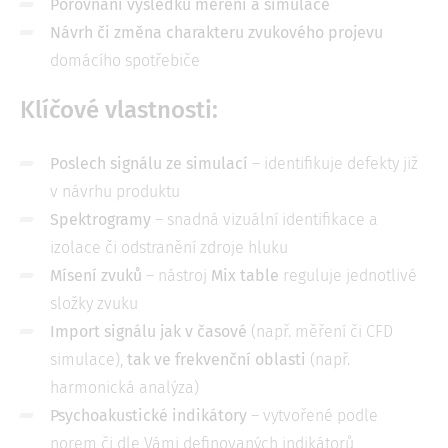
Porovnání výsledků měření a simulace
Návrh či změna charakteru zvukového projevu
domácího spotřebiče
Klíčové vlastnosti:
Poslech signálu ze simulací
– identifikuje defekty již
v návrhu produktu
Spektrogramy
– snadná vizuální identifikace a
izolace či odstranění zdroje hluku
Mísení zvuků
– nástroj
Mix table
reguluje jednotlivé
složky zvuku
Import signálu jak v časové
(např. měření či CFD
simulace),
tak ve frekvenční oblasti
(např.
harmonická analýza)
Psychoakustické indikátory
– vytvořené podle
norem či dle Vámi definovaných indikátorů