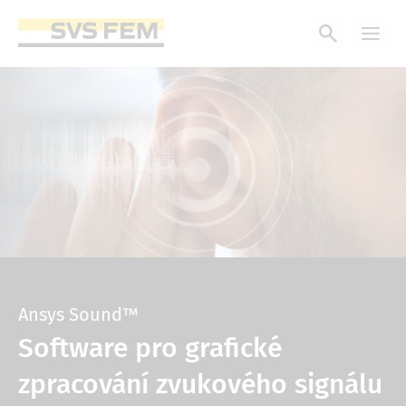
Přejít
k
hlavnímu
obsahu
Ansys Sound™
Software pro grafické
zpracování zvukového signálu