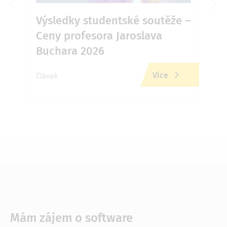
6 v
Výsledky studentské soutěže –
Ja
Ceny profesora Jaroslava
Př
Buchara 2026
zd
Více
Článek
Člán
Mám zájem o software