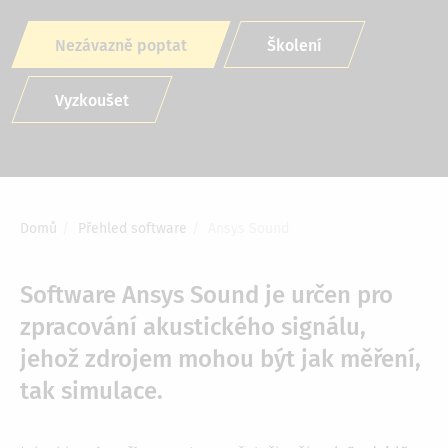
Nezávazně poptat
Školení
Vyzkoušet
Domů
Přehled software
Ansys Sound
Drobečková
navigace
Software Ansys Sound je určen pro
zpracování akustického signálu,
jehož zdrojem mohou být jak měření,
tak simulace.