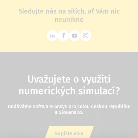
Sledujte nás na sítích, ať Vám nic
neunikne
Uvažujete o využití
numerických simulací?
Dodáváme software Ansys pro celou Českou republiku
a Slovensko.
Napište nám