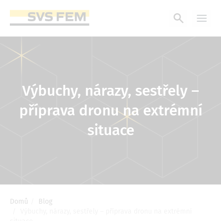
Přejít
k
hlavnímu
obsahu
Výbuchy, nárazy, sestřely –
příprava dronu na extrémní
situace
Domů
Blog
Drobečková
Výbuchy, nárazy, sestřely – příprava dronu na extrémní
navigace