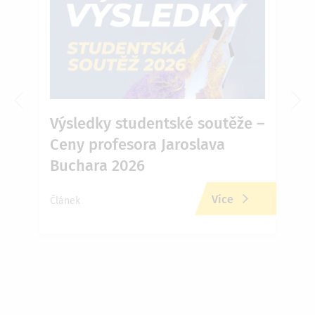
6 v
Výsledky studentské soutěže –
Ja
Ceny profesora Jaroslava
Př
Buchara 2026
zd
Více
Článek
Člán