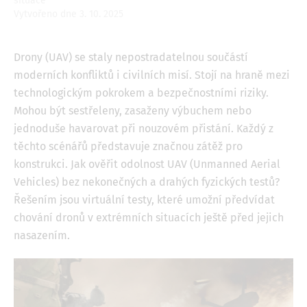
situace
Vytvořeno dne 3. 10. 2025
Drony (UAV) se staly nepostradatelnou součástí
moderních konfliktů i civilních misí. Stojí na hraně mezi
technologickým pokrokem a bezpečnostními riziky.
Mohou být sestřeleny, zasaženy výbuchem nebo
jednoduše havarovat při nouzovém přistání. Každý z
těchto scénářů představuje značnou zátěž pro
konstrukci. Jak ověřit odolnost UAV (Unmanned Aerial
Vehicles) bez nekonečných a drahých fyzických testů?
Řešením jsou virtuální testy, které umožní předvídat
chování dronů v extrémních situacích ještě před jejich
nasazením.
Image