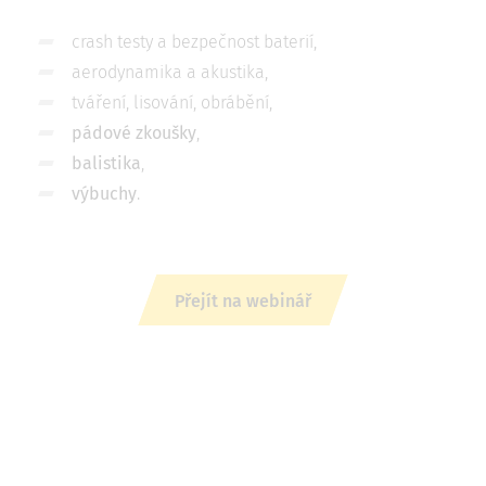
crash testy a bezpečnost baterií,
aerodynamika a akustika,
tváření, lisování, obrábění,
pádové zkoušky
,
balistika
,
výbuchy
.
Přejít na webinář