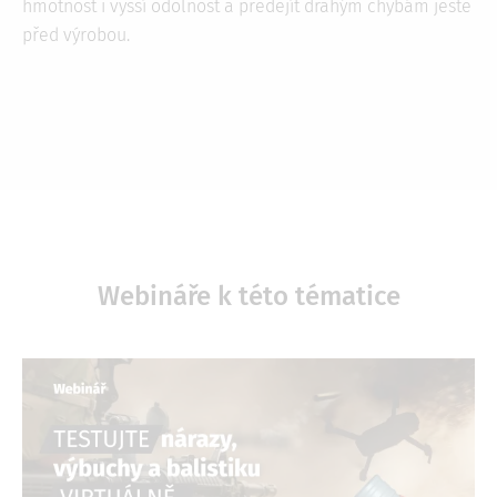
hmotnost i vyšší odolnost a předejít drahým chybám ještě
před výrobou.
Webináře k této tématice