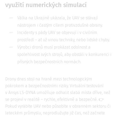
využití numerických simulací
Válka na Ukrajině ukázala, že UAV se stávají
nástrojem i častým cílem protivzdušné obrany.
Incidenty s pády UAV se objevují i v civilním
prostředí – ať už vinou techniky, nebo lidské chyby.
Výrobci dronů musí prokázat odolnost a
spolehlivost svých strojů, aby obstáli v konkurenci i
přísných bezpečnostních normách.
Drony dnes stojí na hraně mezi technologickým
pokrokem a bezpečnostními riziky. Virtuální testování
v Ansys LS-DYNA umožňuje odhalit slabá místa dříve, než
se projeví v realitě – rychle, efektivně a bezpečně. 👉
Pokud vyrábíte UAV nebo působíte v obranném sektoru či
leteckém průmyslu, neprodlužujte již čas, než začnete