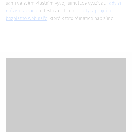
sami ve svém vlastním vývoji simulace využívat.
Tady si
můžete zažádat
o testovací licenci.
Tady si projděte
bezplatné webináře
, které k této tématice nabízíme.