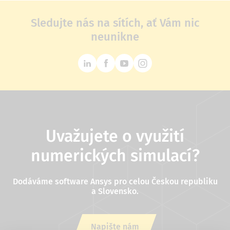
Sledujte nás na sítích, ať Vám nic
neunikne
Uvažujete o využití
numerických simulací?
Dodáváme software Ansys pro celou Českou republiku
a Slovensko.
Napište nám