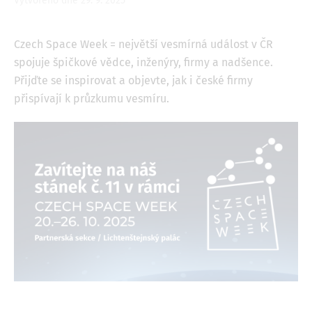
Vytvořeno dne 29. 9. 2025
Czech Space Week = největší vesmírná událost v ČR
spojuje špičkové vědce, inženýry, firmy a nadšence.
Přijďte se inspirovat a objevte, jak i české firmy
přispívají k průzkumu vesmíru.
Image