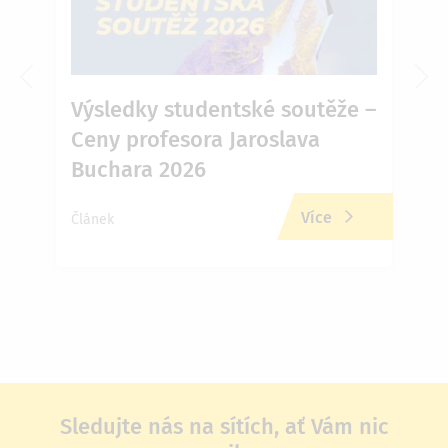
6 v
Výsledky studentské soutěže –
Ja
Ceny profesora Jaroslava
Př
Buchara 2026
zd
Více
Článek
Člán
Sledujte nás na sítích, ať Vám nic