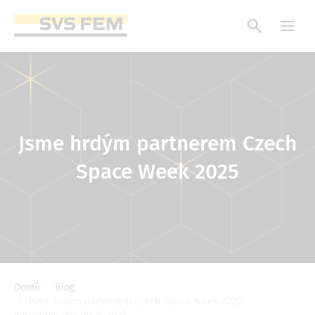
Přejít
k
hlavnímu
obsahu
Jsme hrdým partnerem Czech
Space Week 2025
Domů
Blog
Drobečková
Jsme hrdým partnerem Czech Space Week 2025
navigace