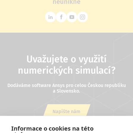
neunikne
Uvažujete o využití
numerických simulací?
Dodáváme software Ansys pro celou Českou republiku
a Slovensko.
Napište nám
nebo zavolejte +420 543 254 554
Informace o cookies na této