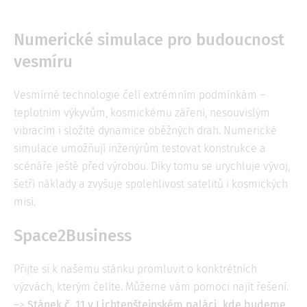
Numerické simulace pro budoucnost
vesmíru
Vesmírné technologie čelí extrémním podmínkám –
teplotním výkyvům, kosmickému záření, nesouvislým
vibracím i složité dynamice oběžných drah. Numerické
simulace umožňují inženýrům testovat konstrukce a
scénáře ještě před výrobou. Díky tomu se urychluje vývoj,
šetří náklady a zvyšuje spolehlivost satelitů i kosmických
misí.
Space2Business
Přijte si k našemu stánku promluvit o konktrétních
výzvách, kterým čelíte. Můžeme vám pomoci najít řešení.
–>
Stánek č. 11 v Lichtenštejnském paláci, kde budeme