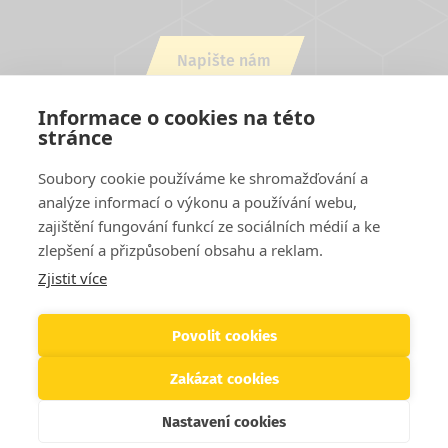
Napište nám
nebo zavolejte +420 543 254 554
Informace o cookies na této
stránce
Soubory cookie používáme ke shromažďování a
analýze informací o výkonu a používání webu,
zajištění fungování funkcí ze sociálních médií a ke
zlepšení a přizpůsobení obsahu a reklam.
Zjistit více
Projekty EU
Cookies
Podmínky užití stránek
Kontakty
Patička
Helpdesk
Povolit cookies
Zakázat cookies
© 2026 SVS FEM s.r.o. Všechna práva vyhrazena
Nastavení cookies