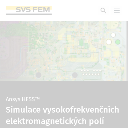
Přejít
k
hlavnímu
obsahu
Ansys HFSS™
Simulace vysokofrekvenčních
elektromagnetických polí