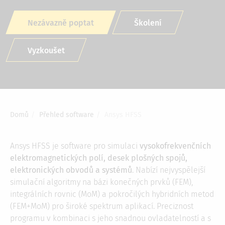
Nezávazně poptat
Školení
Vyzkoušet
Domů
Přehled software
Ansys HFSS
Drobečková
navigace
Ansys HFSS je software pro simulaci
vysokofrekvenčních
elektromagnetických polí, desek plošných spojů,
elektronických obvodů a systémů
. Nabízí nejvyspělejší
simulační algoritmy na bázi konečných prvků (FEM),
integrálních rovnic (MoM) a pokročilých hybridních metod
(FEM+MoM) pro široké spektrum aplikací. Preciznost
programu v kombinaci s jeho snadnou ovladatelností a s