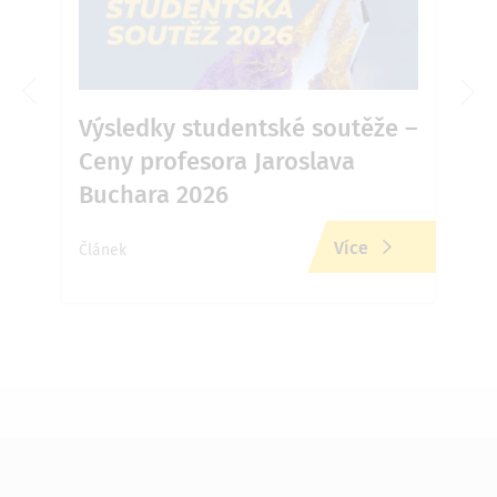
6 v
Výsledky studentské soutěže –
Ja
Ceny profesora Jaroslava
Př
Buchara 2026
zd
Více
Článek
Člán